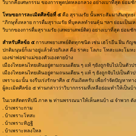
วิบากคือเศษกรรม ของการพูดปดหลอกลวง อย่างเบาที่สุด ย่อมชักให
โทษขอการละเมิดศีลข้อที่ ๕
คือ สุราเมรัย นั้นพระสัมมาสัมพุทธเจ
“ภิกษุทั้งหลาย การดื่มสุราเมรัย ที่บุคคลทำจนคุ้น ฯลฯ ย่อมเป็นเ
วิบากของการดื่มสุราเมรัย (เสพยาเสพย์ติด) อย่างเบาที่สุด ย่อมชัก
สำหรับศีลข้อ ๕
การเสพยาเสพย์ติดทุกชนิด เช่น เฮโรอีน ฝิ่น กัญชา 
ปกติมนุษย์ก็เมาอยู่แล้วด้วยกิเลส คือ ราคะ โลภะ โทสะและโมหะ ยิ่ง
เองฆ่าพ่อฆ่าแม่ของตัวเองตายบ้าง
เมืองไทยคนไทยเดินอยู่ตามถนนเตียน ๆ แท้ ๆยังถูกจับไปเป็นตัวป
เมืองไทยคนไทยเดินอยู่ตามถนนเตียน ๆ แท้ ๆ ยังถูกจับไปเป็นตัว
เพราะฉะนั้น จงรีบเร่งรักษาศีล ๕ กันเถิดครับ เพื่อกำจัดปัญหาทา
ผู้ละเมิดศีลข้อ ๕ ท่านกล่าวว่าวิบากกรรมที่เหลือย่อมทำให้เป็นบ้
ในเวสสัตตรทีปนี ภาค ๒ ท่านพรรณนาให้เห็นคนบ้า ๘ จำพวก ดังน
. บ้าเพราะกาม
. บ้าเพราะโทสะ
. บ้าเพราะทิฎฐิ
. บ้าเพราะหลงใหล