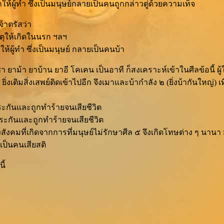
้ผู้ทำ ซึ่งเป็นมนุษย์กลายเป็นคนถูกกล่าวตู่ด้วยความเท็จ
้าตรัสว่า
หตุให้เกิดในนรก ฯลฯ
ให้ผู้ทำ ซึ่งเป็นมนุษย์ กลายเป็นคนบ้า
ยาม้า ยาบ้าน ยาอี โคเคน เป็นอาที ก็สงเคราะห์เข้าในศีลข้อนี้ ผู้ใ
เติมสิ่งเสพย์ติดเข้าไปอีก จึงเมาและบ้ากำลัง ๒ (ยิ่งบ้ากันใหญ่) เ
ระกันและถูกทำร้ายจนเสียชีวิต
ประกันและถูกทำร้ายจนเสียชีวิต
งสังคมที่เกิดจากการที่มนุษย์ไม่รักษาศีล ๕ จึงเกิดโทษต่าง ๆ นาน
าเป็นคนเสียสติ
ี้