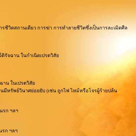
ชีวิตสถานเดียว การฆ่า การทำลายชีวิตซึ่งเป็นการละเมิดศีล
์ดิรัจฉาน ในกำเนิดเปรตวิสัย
ัจฉาน ในเปรตวิสัย
มีทรัพย์วินาศย่อยยับ (เช่น ถูกไฟ ไหม้หรือโจรผู้ร้ายปล้น
ในนรก ฯลฯ
นนรก ฯลฯ