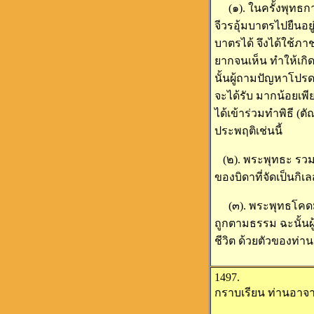
(๑). ในครั้งพุทธกา
จีวรอุ้มบาตรไปยืน
บาตรได้ จึงได้ใช้ภ
ยากจนเห็น ทำให้เกิด
นั้นผู้ถามปัญหาโปร
จะได้รับ มากน้อยเพี
ได้เข้าร่วมทำพิธี (ต
ประพฤติเช่นนี้
(๒). พระพุทธะ รวมถึ
ของบิดาที่จัดเป็นกิเล
(๓). พระพุทธโคดม 
ถูกตามธรรม ฉะนั้นผู
ชีวิต ด้วยตัวของท่าน
1497.
กราบเรียน ท่านอาจาร