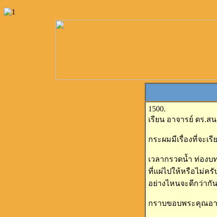
1500.
เรียน อาจารย์ ดร.สน
กระผมมีเรื่องที่จะเรี
เวลากรวดน้ำ ท่องบทก
ที่แผ่ไปให้หรือไม่คร
อย่างไหนจะดีกว่ากั
กราบขอบพระคุณอาจ