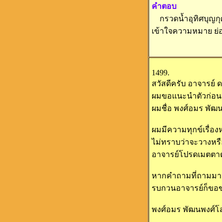
คำตอบ
กรวดน้ำอุทิศบุญกุศล
เข้าใจความหมาย ย่อ
1499.
สวัสดีครับ อาจารย์ 
ผมขอแนะนำตัวก่อ
ผมชื่อ พงศ์อมร พั
ผมมีความทุกข์เรื่องห
ไม่ทราบว่าจะวางหรื
อาจารย์โปรดเมตตาตอ
หากคำถามที่ถามมาเป
รบกวนอาจารย์ก็ขอข
พงศ์อมร พัฒนพงศ์