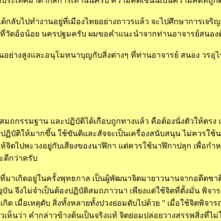
ประเทศมาดากัสการ์เท่านั้นครับ ความคิดเช่นนี้เป็นความคิดที่ถูก
ได้กลับไปทำงานอยู่ที่เมืองไทยอย่างถาวรแล้ว จะไปศึกษาการเจริ
ะ ที่วัดอ้อน้อย นครปฐมครับ ผมขอคำแนะนำจากท่านอาจารย์สนองด
ย่างสูงและอนุโมทนาบุญกับสิ่งต่างๆ ที่ท่านอาจารย์ สนอง วรอุไร
ป็นสมถกรรมฐาน และปฏิบัติได้เกือบถูกทางแล้ว คือต้องนั่งตัวให้ตรง
ฏิบัติให้มากขึ้น ใช้ขันติและสัจจะเป็นเครื่องสนับสนุน ไม่ควรใช้น
ห้จิตไปพะวงอยู่กับเสียงของนาฬิกา แต่ควรใช้นาฬิกาปลุก เพื่อกำหน
ะดีกว่าครับ
าเกิดอยู่ในครั้งพุทธกาล เป็นผู้พัฒนาจิตมายาวนานจากอดีตชาติ จึง
ัน จึงไม่จำเป็นต้องปฏิบัติสมถภาวนา เพียงแต่ใช้จิตที่ตั้งมั่น พิจา
ห้เกิด เมื่อเหตุดับ สิ่งทั้งหลายทั้งปวงย่อมดับไปด้วย ” เมื่อใช้จิต
เห็นว่า คำกล่าวข้างต้นเป็นจริงแท้ จิตย่อมปล่อยวางสรรพสิ่งที่ไม่ใ