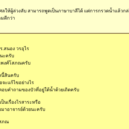
ให้ผู้ล่วงลับ สามารถพูดเป็นภาษาบาลีได้ แต่การกรวดน้ำแล้วกล่า
มดีกว่า
ดร.สนอง วรอุไร
นนะครับ
ฒนพงศ์โสภณครับ
นี้สินครับ
อจะแก้ไขอย่างไร
บคำถามของบัวที่อยู่ใต้น้ำด้วยเถิดครับ
็นเรื่องไรสาระหรือ
มาอาจารย์ด้วยนะครับ
โสภณ