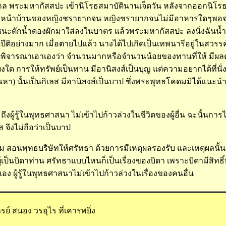
ล พระมหากัสสปะ เข้านิโรธสมาบัตินานเจ็ดวัน หลังจากออกนิโรธ
อยู่หน้าบ้านของหญิงชรายากจน หญิงชรายากจนไม่มีอาหารใดๆพอ
าชนะตักน้ำดองผักมาใส่ลงในบาตร แล้วพระมหากัสสปะ ลงนั่งฉันน้
ปีติอย่างมาก เมื่อตายไปแล้ว นางได้ไปเกิดเป็นเทพนารีอยู่ในสวรรค
ดพิจารณาเอาเองว่า จำนวนมากหรือจำนวนน้อยของทานที่ให้ มีผลต่อา
ยงใด การให้ทรัพย์เป็นทาน มีอานิสงส์เป็นบุญ แต่ความอยากได้ที่น
ัณหา) นั้นเป็นกิเลส มีอานิสงส์เป็นบาป ซึ่งพระพุทธโคดมมิได้แนะน
งผู้รู้ในพุทธศาสนา ไม่เข้าไปก้าวล่วงในชีวิตของผู้อื่น ฉะนั้นก
ส จึงไม่ถือว่าเป็นบาป
สอนพุทธบริษัทให้ศรัทธา ด้วยการมีเหตุผลรองรับ และเหตุผลนั้
้เป็นบิดาท่าน ศรัทธาแบบไหนก็เป็นเรื่องของบิดา เพราะบิดามีสิทธิ์
เอง ผู้รู้ในพุทธศาสนาไม่เข้าไปก้าวล่วงในเรื่องของคนอื่น
ย์ สนอง วรอุไร ที่เคารพยิ่ง