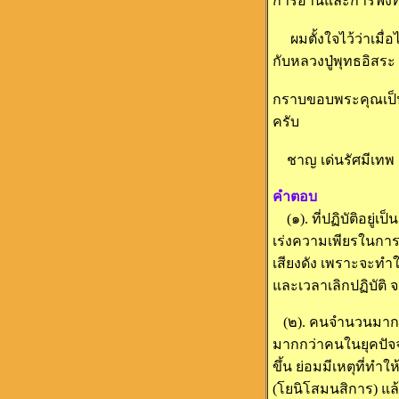
การอ่านและการฟังที่
ผมตั้งใจไว้ว่าเมื่อ
กับหลวงปู่พุทธอิสร
กราบขอบพระคุณเป็นอ
ครับ
ชาญ เด่นรัศมีเทพ
คำตอบ
(๑). ที่ปฏิบัติอยู่เ
เร่งความเพียรในการป
เสียงดัง เพราะจะทำใ
และเวลาเลิกปฏิบัติ จ
(๒). คนจำนวนมากที่ม
มากกว่าคนในยุคปัจจุบ
ขึ้น ย่อมมีเหตุที่ทำใ
(โยนิโสมนสิการ) แล้ว