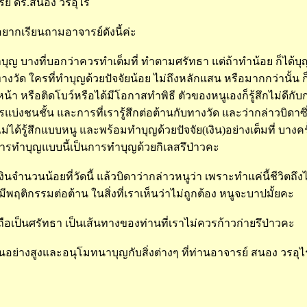
ย์ ดร.สนอง วรอุไร
อยากเรียนถามอาจารย์ดังนี้ค่ะ
บุญ บางที่บอกว่าควรทำเต็มที่ ทำตามศรัทธา แต่ถ้าทำน้อย ก็ได้บุ
างวัด ใครที่ทำบุญด้วยปัจจัยน้อย ไม่ถึงหลักแสน หรือมากกว่านั้น ก็
หน้า หรือติดโบว์หรือได้มีโอกาสทำพิธี ตัวของหนูเองก็รู้สึกไม่ดีก
แบ่งชนชั้น และการที่เรารู้สึกต่อต้านกับทางวัด และว่ากล่าวบิดาซึ
ได้รู้สึกแบบหนู และพร้อมทำบุญด้วยปัจจัย(เงิน)อย่างเต็มที่ บางคร
ารทำบุญแบบนี้เป็นการทำบุญด้วยกิเลสรึป่าวคะ
ินจำนวนน้อยที่วัดนี้ แล้วบิดาว่ากล่าวหนูว่า เพราะทำแค่นี้ชีวิตถ
ีพฤติกรรมต่อต้าน ในสิ่งที่เราเห็นว่าไม่ถูกต้อง หนูจะบาปมั้ยคะ
 ถือเป็นศรัทธา เป็นเส้นทางของท่านที่เราไม่ควรก้าวก่ายรึป่าวคะ
ย่างสูงและอนุโมทนาบุญกับสิ่งต่างๆ ที่ท่านอาจารย์ สนอง วรอุ