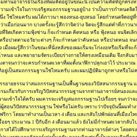
านอาจารย์ในเรื่องที่ผมคิดอยู่ในขณะนี้ เป็นความคิดที่ถูกตรงหร
วามเข้าใจในการเจริฐสมถกรรมฐานอยู่บ้าง ว่าเป็นการกำหนดจิตให้
ง ใช่ไหมครับ ผมได้ภาวนา พองหนอ-ยุบหนอ โดยกำหนดจิตอยู่ที่หน้
่าเมื่อก่อนมาก บางครั้งจะรู้สึกว่าจิตว่าง จิตจะรู้สึกแต่คำที่ภา
ที่จิตเกิดความฟุ้งซ่าน ก็จะกำหนด คิดหนอ หรือ ฟุ้งหนอ จนจิตเลิกค
ันหรือปวดตามอวัยวะต่างๆ ก็จะกำหนดว่าคันหนอ หรือปวดหนอ จนก
เมื่อผมรู้สึกว่าในขณะที่นั่งหลังของผมเริ่มจะโก่งงอหรือเริ่มที่
้าหนอ และพยายามจัดระเบียบร่างกายให้ตรงเหมือนเดิม จึงกลับมา
ได้ลืมตาจนกว่าจะครบกำหนดเวลาที่ผมตั้งนาฬิกาปลุกเอาไว้ ประมาณ
บัติอยู่เป็นสมถกรรมฐานใช่ไหมครับ และผมปฏิบัติมาถูกทางหรือไม่ค
รรยายธรรมว่าสมถกรรมฐานเป็นพื้นฐานของวิปัสสนากรรมฐาน แ
รมเกี่ยวกับการเจริญวิปัสสนากรรมฐานจากท่านอาจารย์สนองและผู้ร
ความเข้าใจได้ครับ ผมควรจะเจริญสมถกรรมฐานไปเรื่อยๆ จนกว่าจ
ผู้สอนวิปัสสนากรรมฐาน ใช่หรือไม่ครับ เพราะว่าปัจจุบันนี้ผมทำงา
ฟริกา โดยมาทำงานเป็นเวลา 4 เดือน และกลับไปพักผ่อนที่เมืองไ
ปเรื่อยๆ ประมาณ 1 ปีกับอีก 4 เดือนมาแล้ว ยังไม่มีกำหนดเวลากลับ
โอกาสได้ไปศึกษาการเจริญกรรมฐานจากท่านอาจารย์ต่างๆ โดยตรง 