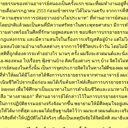
ธรรมของท่านอาจารย์สนองเป็นครั้งแรก ขณะที่ผมทำงานอยู่ที่
ายเดือนกรกฎาคม 2553 ก่อนเข้าพรรษาได้ไม่นานครับ จากการที่
่อง "ความสุขจากการปล่อยวางอย่างไม่ประมาท" ที่ท่านอาจารย์สนองไ
50 โดยปกติแล้วผมเป็นคนที่มีความศรัทธาในพระพุทธศาสนา มีก
ีความด่างพร้อยในศีลที่รักษาอยู่พอสมควร ชอบฟังการบรรยายธรรม เ
กฎแห่งกรรม และมีความสนใจในเรื่องการเจริญสติอยู่บ้าง แต่ไม่ได
ลุ่มหลงไปตามอำนาจกิเลสต่างๆ จากการใช้ชีวิตประจำวัน โดยไม่มีค
ญสติที่ถูกต้องควรจะทำอย่างไร นานๆ ครั้ง ผมจึงจะสวดมนต์และนั่
พองหนอ ไปเรื่อยๆ ฟุ้งซ่านบ้าง คิดเรื่องต่างๆ นาๆ บ้าง จิตใจไม
รย์สนองในครั้งนั้น เป็นการจุดประกายจิตใจในทางใฝ่ดีของผม ผมค
ที่ทำให้ผมได้มีโอกาสได้ฟังการบรรยายธรรมจากท่านอาจารย์ ผมเ
เนินชีวิตไปจากเมื่อก่อน ผมได้เริ่มค้นหาไฟล์เสียงการบรรยายธร
Internet เพื่อใช้ศึกษาเป็นแนวทางในการดำเนินชีวิตและแนวทางใน
งสือ "ทางสายเอก" ที่ท่านอาจารย์ได้กล่าวไว้ในการบรรยายธรรมครั้ง
ใจในการปฏิบัติธรรมอย่างจริงจังมากขึ้น พยายามให้มีศีลคุมใจอยู
ายให้ได้มากที่สุด และผมได้อธิษฐานจิตไว้ว่า ผมจะสวดมนต์และเจ
ิสัยที่ทำให้ปฏิบัติไม่ได้จริงๆ เพื่อเป็นเหตุปัจจัยให้จิตมีสติ สมาธ