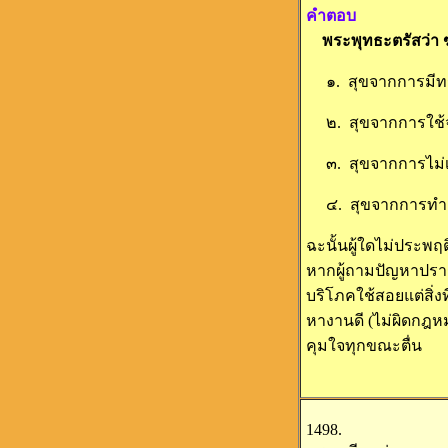
คำตอบ
พระพุทธะตรัสว่า ฆ
๑. สุขจากการมีทร
๒. สุขจากการใช้จ่
๓. สุขจากการไม่เป
๔. สุขจากการทำง
ฉะนั้นผู้ใดไม่ประพฤต
หากผู้ถามปัญหาปรารถ
บริโภคใช้สอยแต่สิ่งท
หางานดี (ไม่ผิดกฎหม
คุมใจทุกขณะตื่น
1498.