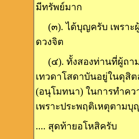
มีทรัพย์มาก
(๓). ได้บุญครับ เพราะผ
ดวงจิต
(๔). ทั้งสองท่านที่ผู้ถา
เทวดาโสดาบันอยู่ในดุสิตส
(อนุโมทนา) ในการทำความด
เพราะประพฤติเหตุตามบุญก
.... สุดท้ายอโหสิครับ