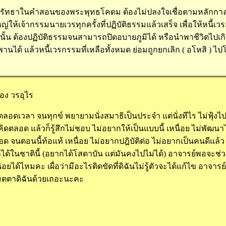
รัทธาในคำสอนของพระพุทธโคดม ต้องไม่ปลงใจเชื่อตามหลักกาลา
ญ่ให้เจ้ากรรมนายเวรทุกครั้งที่ปฏิบัติธรรมแล้วเสร็จ เพื่อให้หนี
่นนั้น ต้องปฏิบัติธรรมจนสามารถปิดอบายภูมิได้ หรือนำพาชีวิตไ
พพานได้ แล้วหนี้เวรกรรมที่เหลือทั้งหมด ย่อมถูกยกเลิก ( อโหสิ ) ไ
อง วรอุไร
ลอดเวลา จนทุกข์ พยายามนั่งสมาธิเป็นประจำ แต่นั่งทีไร ไม่ฟุ้งไปก
 คิดตลอด แล้วก็รู้สึกไม่ชอบ ไม่อยากให้เป็นแบบนี้ เหนื่อย ไม่พั
อด จนตอนนี้ท้อแท้ เหนื่อย ไม่อยากปฎิบัติต่อ ไม่อยากเป็นคนดีแล
ะมากได้ในชาตินี้ (อยากได้โสดาบัน แต่มันคงไปไม่ได้) อาจารย์พอ
น่อยได้ไหมคะ เผื่อว่ามีอะไรติดขัดที่ดิฉันไม่รู้ตัวจะได้แก้ไข อาจาร
 เมตตาดิฉันด้วยเถอะนะคะ