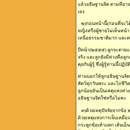
แล้วอธิษฐานจิต ตามที่อ
เอง
๒)ก่อนหน้านี้(ก่อนที่จะได
หญิงหรือผู้ชายไม่เห็นหน้า 
เหนือธรรมชาติมาก และครั้ง
ปีหน้า(๒๕๕๕) ลูกจะตายแล้ว
จริง และลูกยังมีห่วงคือลูก
คุยกับผู้รู้ ซึ่งผู้รู้ท่าน
ท่านบอกให้ลูกอธิษฐานจิตต
สัตว์ทุกวันพระ และไถ่ชีวิตส
ลูกน้อยอันเป็นเหตุแห่งห่
อธิษฐานจิตใช่หรือไม่ค
๓)ด้วยเหตุปัจจัยจากข้อ ๒
ด้วยเหตุแห่งการเจ็บเหมือ
กระดูกข้อเท้าแตก เส้นเอ็