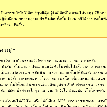
นเพราะใจไม่มีศีลบริสุทธิ์คุ้ม ผู้ใดมีศีลที่ไม่ขาด ไม่ทะลุ ( มีศีลคร
) ผู้นั้นฝึกสมถกรรมฐานแล้ว จิตย่อมตั้งมั่นเป็นสมาธิได้ง่าย ดังนั้นพ
จึงจะเกิดขึ้น
ง วรอุไร
ม่เข้าใจเกี่ยวกับธรรมะจึงใคร่ขอความเมตตาจากอาจารย์ครับ
นั่งสมาธิไปนาน ๆ ประมาณหนึ่งชั่วโมงขึ้นไปแล้ว เวลาเราจะออ
งแต่เป็นแบบวิธีเก่า มีการสั่นตัวตามที่เขาบอกแต่ไม่ได้สั่นจริง 
มาทำตามวิธีที่กำหนดลมหายใจเข้าออก พุธโธ หรือยุบหนอ พองหนอ
มาลุกไม่ได้เลยปวดขา จนต้องนั่งอยู่นิ่ง ๆ สักพักจึงจะลุกได้ จะกราบ
มาธิผิดวิธี เพราะไม่รู้ว่าเขาออกกันยังไง ช่วยอธิบายได้ไหมครับ
รถโหลดไฟล์วีดีโอ หรือไฟล์เสียง MP3 การบรรยายของอาจารย์
โหลด หรือได้ดู แต่การโหลดนี้เพื่อนำมาฟังเป็นการส่วนตัและไม่ได้น