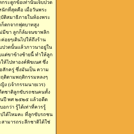
ัดกระดูกข้อเท่านั้นเจ็บปวด
ักที่สุดคือ เมื่อวันพระ
ฏิบัติสมาธิภายในห้องพระ
ลูกก็ตกจากฟุตบาทสูง
ไม่มีขา ลูกก็ล้มจนขาพลิก
ค่อยๆเดินไปให้ถึงร้าน
็บปวดนั้นแล้วภาวนาอยู่ใน
แต่ขาข้างซ้ายนี้ ทำให้ลูก
ห้ไปหาองค์พิฆเนศ ซึ่ง
กครู่ ซึ่งมันเป็น ความ
ประพฤติตามพฤติกรรมหลงๆ
้หญิง (เจ้ากรรมนายเวร)
ีตชาติลูกขับรถชนคนทั้ง
ดในปี พศ ๒๕๒๕ แล้วอดีต
่า รู้ได้เท่าที่ควรรู้
นไปได้ไหมคะ ที่ลูกขับรถชน
ะสามารถระลึกชาติได้ใช่