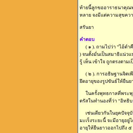
ท้ายนี้ลูกขออาราธนาคุณพ
หลาย จงมีแต่ความสุขคว
สรันยา
คำตอบ
( ๑ ). ถามไปว่า “ไอ้ดำ
) จนตั้งมั่นเป็นสมาธิแน่
รู้ เห็น เข้าใจ ถูกตรงตาม
( ๒ ). การอธิษฐานจิตเพี
ยึดอายุของรูปขันธ์ให้ยืนย
ในครั้งพุทธกาลที่พระพุท
ตรัสในทำนองที่ว่า “อิทธิ
เช่นเดียวกันในยุคปัจจุบั
มะเร็งระยะนี้ จะมีอายุอย
อายุให้ยืนยาวออกไปถึง ๕ ปี