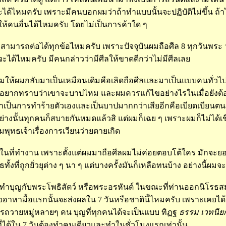
จะได้ไหมครับ เพราะมีคนบอกผมว่าถ้าทำแบบนั้นจะปฏิบัติไม่ขึ้น 
ห้คนอื่นได้ไหมครับ โดยไม่เป็นการค้าใด ๆ
ีลสามารถต่อได้ทุกข้อไหมครับ เพราะปัจจุบันผมถือศีล 8 ทุกวันพระ 
่าจะได้ไหมครับ มีคนกล่าวว่ามีศีลให้ขาดดีกว่าไม่มีศีลเลย
ามให้ผมกลับมาเป็นเหมือนเดิมคือเลิดถือศีลและมาเป็นแบบคนทั่ว
มอยากทราบว่าเขาจะบาปไหม และผมควรแก้ไขอย่างไรในเมื่อยังต้อง
มทำเป็นการทำร้ายตัวเองและเป็นบาปมากกว่าเสียอีกคือเบียดเบียนต
่างนั้นทุกคนก็สบายกันหมดแล้วสิ แต่ผมก็เฉย ๆ เพราะผมก็ไม่ได้เชื
พุทธเจ้าเรื่องการเวียนว่ายตายเกิด
 ในที่ทำงาน เพราะตั้งแต่ผมมาถือศีลผมไม่ค่อยตอบโต้ใคร มักจะยอม
งที่ถูกยั่วยุต่าง ๆ นา ๆ แต่บางครั้งมันก็เหลือทนบ้าง อย่างนี้ผ
ทำบุญกับพระโพธิสัตว์ หรือพระอรหันต์ ในขณะที่ท่านออกนิโรธส
อาหามื้อแรกนั้นจะส่งผลใน 7 วันหรือชาตินี้ไหมครับ เพราะเคยได้ย
ารถวายหมู่หลายๆ คน บุญที่ทุกคนได้จะเป็นแบบ ทิฏฐ
ธรรม
เวทนี
่ได้ใน 7 วันต้องทำคนเดียวและทำในชั่วโมงแรกเท่านั้น