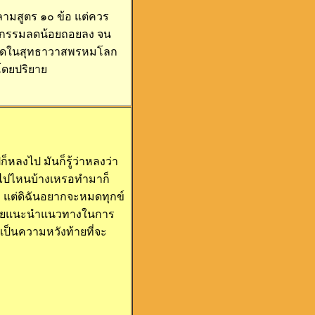
มสูตร ๑๐ ข้อ แต่ควร
้เวรกรรมลดน้อยถอยลง จน
ปเกิดในสุทธาวาสพรหมโลก
ปโดยปริยาย
็หลงไป มันก็รู้ว่าหลงว่า
ฒนาไปไหนบ้างเหรอทำมาก็
้ว แต่ดิฉันอยากจะหมดทุกข์
จะช่วยแนะนำแนวทางในการ
ย์เป็นความหวังท้ายที่จะ