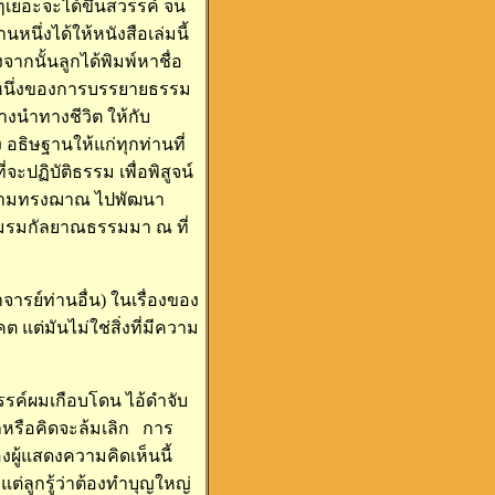
เยอะจะได้ขึ้นสวรรค์ จน
นึ่งได้ให้หนังสือเล่มนี้
ากนั้นลูกได้พิมพ์หาชื่อ
่วนหนึ่งของการบรรยายธรรม
งนำทางชีวิต ให้กับ
ธิษฐานให้แก่ทุกท่านที่
ะปฏิบัติธรรม เพื่อพิสูจน์
ู่ความทรงฌาณ ไปพัฒนา
ชมรมกัลยาณธรรมมา ณ ที่
รย์ท่านอื่น) ในเรื่องของ
แต่มันไม่ใช่สิ่งที่มีความ
วรรค์ผมเกือบโดน ไอ้ดำจับ
เลหรือคิดจะล้มเลิก การ
ู้แสดงความคิดเห็นนี้
ต่ลูกรู้ว่าต้องทำบุญใหญ่