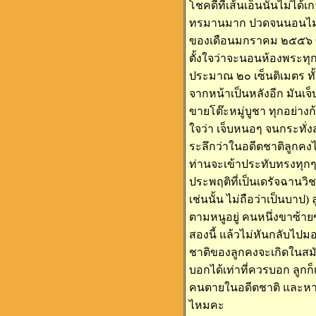
โชคดีที่เส้นเอ็นนั้นไม่ได้
ทรมานมาก ปวดจนนอนไม่หลับ ห
ของเดือนมกราคม ๒๕๕๖ ซึ่ง
ตั้งใจว่าจะนอนห้องพระทุกๆ
ประมาณ ๒๐ เซ็นติเมตร ทั้ง
จากหน้าเป็นหลังอีก มันเจ
ขายโต๊ะหมู่บูชา ทุกอย่าง
ใจว่า เจ็บหนอๆ จนกระทั่งส
ระลึกว่าในอดีตชาติลูกคง
ท่านจะเข้าประทับทรงทุกๆ
ประพฤติที่เป็นเดรัจฉานวิ
เช่นนั้น ไม่ถือว่าเป็นบาป
ตามหนูอยู่ คนหนึ่งขาซ้า
สองนี้ แล้วไม่หันกลับไปม
ชาติของลูกคงจะเกิดในสมัย 
บอกได้เท่าที่ควรบอก ลูกก
คนตายในอดีตชาติ และหากล
ไหมคะ