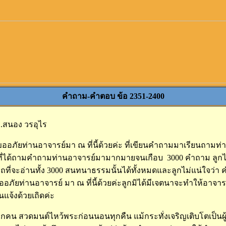
คำถาม-คำตอบ ข้อ 2351-2400
.สนอง วรอุไร
บขออภัยท่านอาจารย์มา ณ ที่นี้ด้วยค่ะ ที่เขียนคำถามมาเรียนถามท่
ที่ได้ถามคำถามท่านอาจารย์มามากมายจนเกือบ 3000 คำถาม ลูกได
ถที่จะอ่านทั้ง 3000 สนทนาธรรมนั้นได้ทั้งหมดและลูกไม่แน่ใจว่า
อภัยท่านอาจารย์ มา ณ ที่นี้ด้วยค่ะลูกมิได้มีเจตนาจะทำให้อาจารย
แจ้งด้วยเถิดค่ะ
กคน สวดมนต์ไหว้พระก่อนนอนทุกคืน แม้กระทั่งเจริญเติบโตเป็นผู้