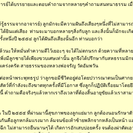
าจารย์ได้บรรยายและตอบคำถามจากหลายๆคำถามสนทนาธรรม เมื่อถ
้รู้ธรรมจากอาจารย์) ลูกมักจะมีความฝันถึงเสียงๆหนึ่่งที่ไม่สามารถ
ได้ยินแต่เสียง ท่านจะมาบอกหลายๆสิ่งกับลูก และสิ่งนั้นก็มักจะเกิดขึ้
หนึ่งปี ๒๕๕๔ ลูกได้ฝันถึงเสียงนั้นอีก ท่านบอกว่า
นะให้หมั่นทำความดีไว้เยอะๆ จะได้ไม่ตกนรก ด้วยความที่หลายครั้งสิ
เพิ่งมีลูกชายได้เพียงขวบเศษเท่านั้น ลูกจึงได้ปรึกษากับสหธรรมมิกท่
นี้ปฏิบัติเคร่งครัด สายธรรมของหลวงพ่อจรัญ วัดอัมพวัน
่อหน้าพระพุทธรูป ว่าลูกขอมีชีวิตอยู่ต่อโดยปวารณาตนเป็นศากยมุ
ัตว์ที่กำลังจะถึงฆาตทุกครั้งที่มีโอกาส ซึ่งลูกก็ปฏิบัติเรื่อยมาโดยย
วงนี้ คำถามคือจริงๆแล้วหากเราถึงเวลาที่ต้องสิ้นอายุขัยแล้วเราส
ะ
 ในปี ๒๕๕๕ ที่ผ่านมานี้สุขภาพของลูกแย่มาก ลูกต้องนอนรักษาตัว
นกันคือลูกหกล้มแรงมาก ล้มจนข้อเท้าซ้ายพลิกจากหลังเป็นหน้า แล
นฉีก ไม่สามารถยืนนานๆได้ เกิดการอักเสบบ่อยครั้ง จนต้องผ่าตัดเอ