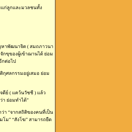
มแก่ลูกและมวลชนทั้ง
ัญหาพัฒนาจิต ( สมถภาวนา
ักขุของผู้เข้าฌานได้ ย่อม
อีกต่อไป
ติกุศลกรรมอยู่เสมอ ย่อม
์ ( แคว้นวัชชี ) แล้ว
ว่า ย่อมทำได้”
ว่า “จากสถิติของคนที่เป็น
ธัมโม” “สังโฆ” สามารถยืด