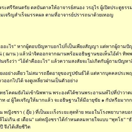
ระศรีรัตนตรัย ดลบันดาลให้อาจารย์สนอง วรอุไร ผู้เปิดประตูธรร
ามเจริญสำเร็จมรรคผล ตามที่อาจารย์ปรารถนาด้วยเทอญ
คืออะไร” หากผู้ตอบปัญหาบอกไปก็เป็นเพียงสัญญา แต่หากผู้ถามป
วแน่ ( ฌาน ) แล้วนำจิตออกจากฌานพร้อมอธิษฐานขอเห็นไอ้ดำ ทิพพจ
เป็นจริงว่า “ไอ้ดำคืออะไร” แล้วความสงสัยจะไม่เกิดกับผู้ถามปัญหา
ยงอย่างเดียว ไม่สมารถยืดอายุของรูปขันธ์ได้ แต่หากบุคคลประพฤ
าวออกไปได้ จงดูเหลี่ยวฝานเป็นตัวอย่าง
ธโคดมยังไม่เข้านิพพาน พระองค์ได้ชวนพระอานนท์ไปที่ป่าวาตเจดีย
บาท ๔ ผู้ใดเจริญให้มากแล้ว จะอธิษฐานให้มีอายุขัย ๑ กัปหรือมากก
น หญิงชรา ( อุ๊ย ) ที่เป็นมะเร็งระยะสุดท้าย หมอในโรงพยาบาลบอก
ู่ได้ไม่เกิน ๕ เดือน” แต่หญิงชราได้กำหนดลมหายใจแบบ “พุทโธ” “
 จึงได้เสียชีวิต