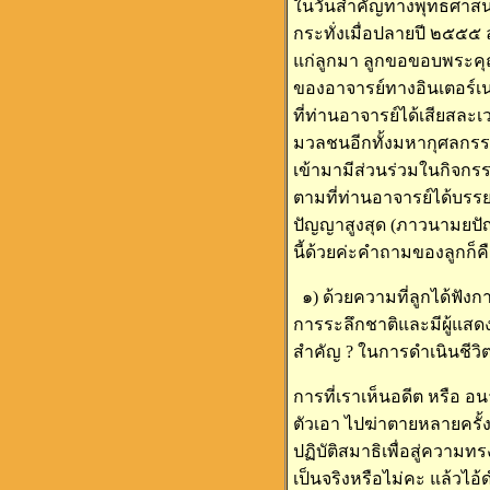
ในวันสำคัญทางพุทธศาสนาล
กระทั่งเมื่อปลายปี ๒๕๕๕ ล
แก่ลูกมา ลูกขอขอบพระคุณท
ของอาจารย์ทางอินเตอร์เนต
ที่ท่านอาจารย์ได้เสียสล
มวลชนอีกทั้งมหากุศลกรรม
เข้ามามีส่วนร่วมในกิจกรรม
ตามที่ท่านอาจารย์ได้บรร
ปัญญาสูงสุด (ภาวนามยปั
นี้ด้วยค่ะคำถามของลูกก็ค
๑) ด้วยความที่ลูกได้ฟัง
การระลึกชาติและมีผู้แสดง
สำคัญ ? ในการดำเนินชีวิต
การที่เราเห็นอดีต หรือ อน
ตัวเอา ไปฆ่าตายหลายครั้งแ
ปฏิบัติสมาธิเพื่อสู่ควา
เป็นจริงหรือไม่คะ แล้วไอ