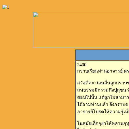
2400.
กราบเรียนท่านอาจารย์ ดร
สวัสดีค่ะ ก่อนอื่นลูกกรา
สหธรรมมิกรวมถึงปุถุชน 
ตอบไปนั้น แต่ลูกไม่สามาร
ได้ถามท่านแล้ว จึงกราบขอ
อาจารย์โปรดให้ความรู้เห็น
ในสมัยเด็กๆย่าให้หลานๆทุ