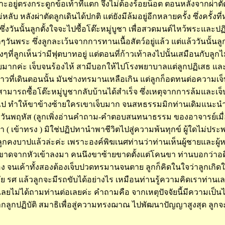
เกาะอยู่ตรงกระดูกข้อเ้ท้าที่แตก จึงไม่ต้องร้อยน็อต ตอนหลังจากผ่าต
ลังผ่าตัดลูกเดินได้ปกติ แต่ยังมีล้มอยู่อีกหลายครั้ง ซึ่งครั้งที่หน
วันนั้นลูกตั้งใจจะไปซื้อโต๊ะหมู่บูชา เพื่อสวดมนต์ไหว้พระและป
วันพระ ซึ่งลูกละเว้นจากการทานเนื้อสัตว์อยู่แล้ว แต่แล้ววันนั้น
ๆที่ลูกเห็นว่ามีฟุตบาทอยู่ แต่ตอนที่ก้าวเท้าลงไปนั้นเสมือนกับลูก
็บมากค่ะ เจ็บจนร้องไห้ สามีบอกให้ไปโรงพยาบาลแต่ลูกปฏิเสธ และ
ก้าวที่เดินตอนนั้น มันช่างทรมานเหลือเกิน แต่ลูกก็อดทนต่อความเจ
ามารถซื้อโต๊ะหมู่บูชากลับบ้านได้สำเร็จ ซึ่งเหตุจากการล้มและเจ็บ
ไป ทำให้ขาข้างซ้ายใครเขาเจ็บมาก จนสหธรรมมิกท่านเดิมแนะนำใ
วันพฤหัส (ลูกเพิ่งอ่านคำถาม-คำตอบสนทนาธรรม ของอาจารย์เมื่อสั
ชา ( เข้าทรง ) มิใช่ปฏิปทานำพาชีวิตไปสู่ความพ้นทุกข์ ผู้ใดไม่
) ลูกคงบาปแล้วล่ะค่ะ เพราะองค์พิฆเนศท่านว่าท่านเห็นผู้ชายและผู
ยขาดจากหัวเข้าลงมา คนนึงขาซ้ายขาดตั้งแต่โคนขา ท่านบอกว่าอด
อง จนเค้าทั้งสองต้องเจ็บปวดทรมานจนตาย ลูกก็คิดในใจว่าลูกเกิ
รศ แล้วลูกจะมีรถขับได้อย่างไร เหมือนท่านรู้ความคิดเราท่านเลบอกว
็เลยไม่ได้ถามท่านต่อเลยค่ะ คำถามคือ จากเหตุปัจจัยนี้มีความเป็
ูกปฏิบัติ สมาธิเพื่อสู่ความทรงฌาณ ไปพัฒนาปัญญาสูงสุด ลูกจ