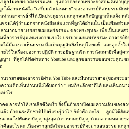
ูกไม่เคยเข้าถึงธรรมเลย รู้แต่ว่าต้องทำเพราะย่าสอนให้ทำบุญๆ
ูกได้อ่านหนังสือ "เตรียมตัวก่อนตาย" ของอาจารย์ที่สหธรรมมิกท่านห
่านอาจารย์ ที่ได้เปิดประตูธรรมแก่ลูกจนเกิดปัญญาเห็นแจ้ง หลังจ
 จนได้รู้ว่านอกจากหนังสือเล่มแรกที่ลูกได้อ่านนั้น เป็นเพียงส
ะเวลามากมาย บรรยายเผยแพร่ธรรมะ ของพระพุทธะ เพื่อเป็นแสงสว่า
ที่อาจารย์ทุ่มเทแรงกายแรงใจ บรรยายเผยแพร่ธรรมะ อาจารย์ยัง อ
ได้มีดวงตาเห็นธรรม ถือเป็นบุญอันยิ่งใหญ่โดยแท้ และลูกตั้งใจที่จ
ยายไว้ในเรื่องของการปฏิบัติ การอธิษฐานจิต การนั่งสมาธิเพื่อส
ญญา) ที่ลูกได้ฟังผ่านทาง Youtube และลูกขอกราบขอบพระคุณ 
ือ
การบรรยายของอาจารย์ผ่าน You Tube และมีบทบรรยาย (ของพระอาจา
ความคิดเห็นท่านหนึ่งได้บอกว่า " ผมก็ระลึกชาติได้ และเห็นอนาคต 
เท่าไร
าคต อาจทำให้เราเสียชีวิตเร็ว ยิ่งขึ้นถ้าเราเปิดเผยความลับ ของส
ล้ว ถ้าคนระลึกชาติได้จริงจะรู้ว่าไ ? อ้ดำคือ อะไร " ลูกมิได้ลัง
มทรงฌาณ ไปพัฒนาปัญญาสูงสุด (ภาวนามยปัญญา) แต่ความหมายของผ
้ดำคืออะไรคะ เนื่องจากลูกยังไม่พบอาจารย์ที่จะมาสอนธรรม แก่ลูกแ