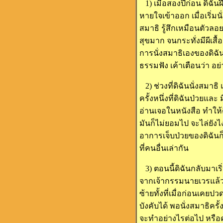
1) เมื่อสองปีก่อน ดิฉั
หายใจเข้าออก เมื่อเริ่ม
สมาธิ รู้สึกเหมือนตัวลอ
สุขมาก จนกระทั่งมีผีเส
การนั่งสมาธิเองของดิฉัน
ธรรมฟัง เค้าเตือนว่า อย
2) ช่วงที่ดิฉันนั่งสมาธ
ครั้งหนึ่งที่ดิฉันป่วยแล
อ่านเจอในหนังสือ ทำให้
มันก็ไม่ยอมไป จะไล่ยังไ
อาการเจ็บป่วยของดิฉันก็
ที่คนอื่นเล่ากัน
3) ตอนนี้ดิฉันกลับมาเร
จากเจ้ากรรมนายเวรแล้ว คร
ซ้ายทั้งที่เมื่อก่อนเ
บังคับได้ พอนั่งสมาธิค
จะทำอย่างไรต่อไป หรือค