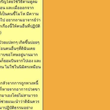
จรัญโดยใช้วิธีตามดูลม
าก่อน และเมื่อออกจาก
ี่เป็นคนขี้โมโห มีความ
ายไป อยากถามอาจารย์ว่า
องนี้ให้คนอื่นที่ปฏิบัติ
)
ป่วยแปลกๆ เกิดขึ้นบ่อยๆ
ือนคนอื่นๆที่ดิฉันเคย
ไปกราบขอโทษอยู่นานมาก
ะมันก็ยอมบินจากไปเอง และ
ตน ไม่ใช่ในนิมิตรเหมือน
ายกลัวจากการถูกทวงหนี้
ื่อยๆ ก็หายจากอาการปวดขา
ออกมาเองโดยไม่สามารถ
ย์ช่วยแนะนำว่าดิฉันควร
มาปฎิบัติธรรมอย่าง